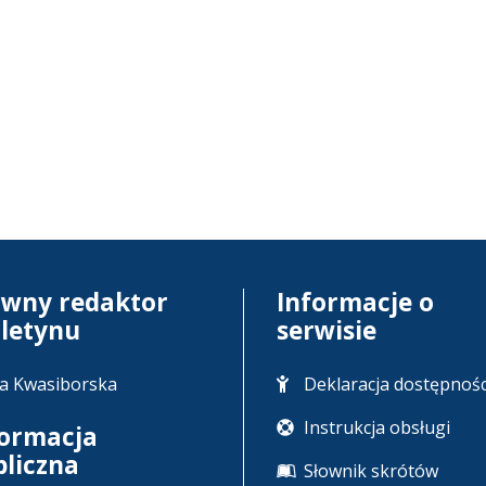
ówny redaktor
Informacje o
uletynu
serwisie
a Kwasiborska
Deklaracja dostępnośc
Instrukcja obsługi
formacja
bliczna
Słownik skrótów