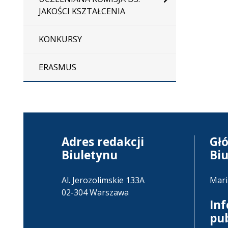
JAKOŚCI KSZTAŁCENIA
KONKURSY
ERASMUS
Adres redakcji
Gł
Biuletynu
Bi
Al. Jerozolimskie 133A
Mari
02-304 Warszawa
In
pu