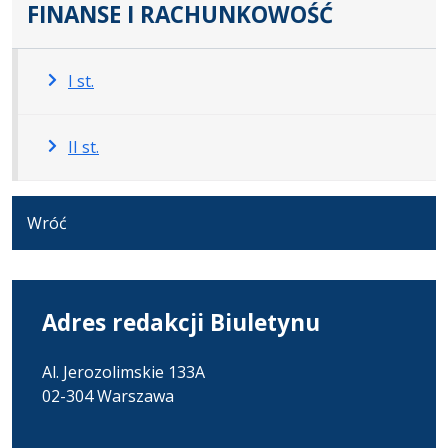
FINANSE I RACHUNKOWOŚĆ
I st.
II st.
Wróć
Adres redakcji Biuletynu
Al. Jerozolimskie 133A
02-304 Warszawa