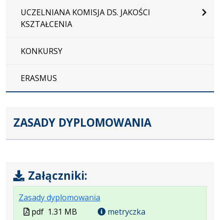
UCZELNIANA KOMISJA DS. JAKOŚCI
KSZTAŁCENIA
KONKURSY
ERASMUS
ZASADY DYPLOMOWANIA
Załączniki:
.
.
.
Zasady dyplomowania
Plik
Rozmiar
Otwiera
Plik
pdf
1.31 MB
metryczka