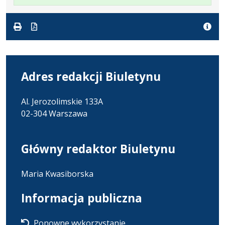
w
pliku:
się
w
formacie:
1.31
w
formacie
pdf
MB
nowej
karcie.
Adres redakcji Biuletynu
Al. Jerozolimskie 133A
02-304 Warszawa
Główny redaktor Biuletynu
Maria Kwasiborska
Informacja publiczna
Ponowne wykorzystanie