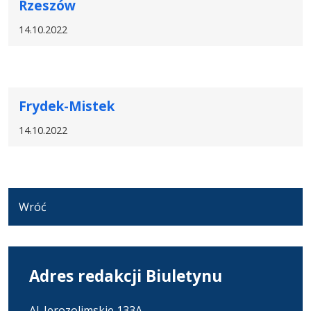
Rzeszów
14.10.2022
Frydek-Mistek
14.10.2022
Wróć
Adres redakcji Biuletynu
Al. Jerozolimskie 133A