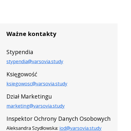
Ważne kontakty
Stypendia
stypendia@varsovia.study
Księgowość
ksiegowosc@varsovia.study
Dział Marketingu
marketing@varsovia.study
Inspektor Ochrony Danych Osobowych
Aleksandra Szydłowska:
iod@varsovia.study