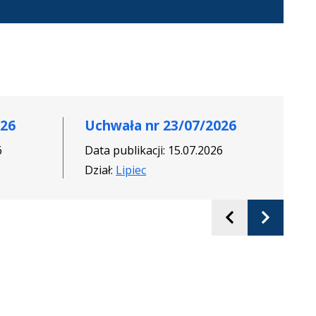
026
Uchwała nr 23/07/2026
U
6
Data publikacji: 15.07.2026
Da
Dział:
Lipiec
Dz
Poprzedni
Nastę
slajd
slajd