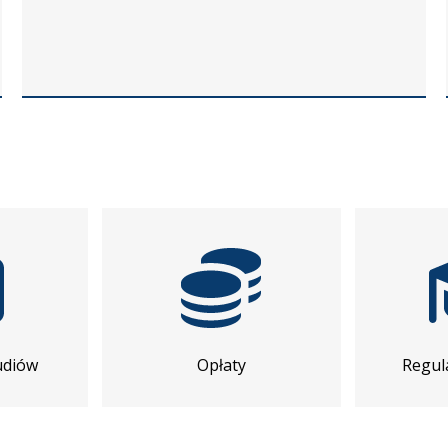
udiów
Opłaty
Regul