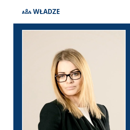
groups
WŁADZE