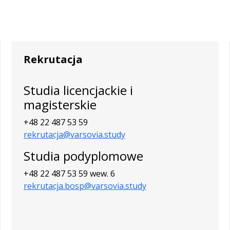
Rekrutacja
Studia licencjackie i
magisterskie
+48 22 487 53 59
rekrutacja@varsovia.study
Studia podyplomowe
+48 22 487 53 59 wew. 6
rekrutacja.bosp@varsovia.study