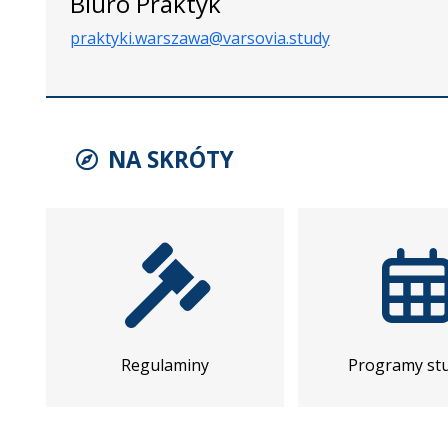
Biuro Praktyk
praktyki.warszawa@varsovia.study
NA SKRÓTY
Regulaminy
Programy st