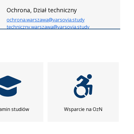
Ochrona, Dział techniczny
ochrona.warszawa@varsovia.study
techniczny.warszawa@varsovia.study
amin studiów
Wsparcie na OzN