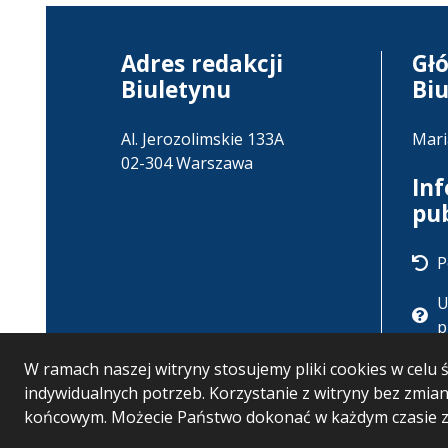
Adres redakcji
Gł
Biuletynu
Bi
Al. Jerozolimskie 133A
Mari
02-304 Warszawa
In
pu
P
U
p
W ramach naszej witryny stosujemy pliki cookies w cel
indywidualnych potrzeb. Korzystanie z witryny bez zmi
końcowym. Możecie Państwo dokonać w każdym czasie zm
Wersja systemu: 5.7.0 [126]
Ostatnia aktualizacja 