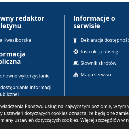
ówny redaktor
Informacje o
uletynu
serwisie
a Kwasiborska
Deklaracja dostępnośc
Instrukcja obsługi
formacja
bliczna
Słownik skrótów
Mapa serwisu
onowne wykorzystanie
dostępnianie informacji
ublicznej
u świadczenia Państwu usług na najwyższym poziomie, w ty
any ustawień dotyczących cookies oznacza, że będą one zam
iany ustawień dotyczących cookies. Więcej szczegółów w 
BIP: 16.07.2026 15:10