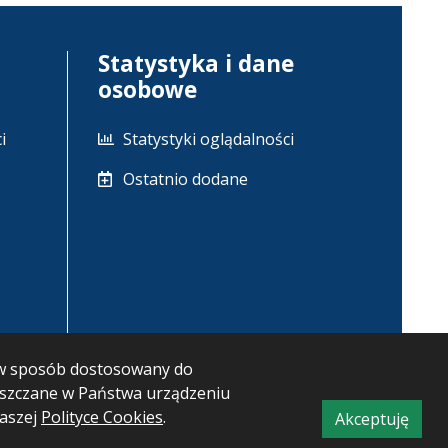
Statystyka i dane
osobowe
i
Statystyki oglądalności
Ostatnio dodane
m w sposób dostosowany do
ieszczane w Państwa urządzeniu
naszej
Polityce Cookies
.
Akceptuję
CMS i hosting: Logonet Sp. z o.o. w Bydgoszczy
informacj