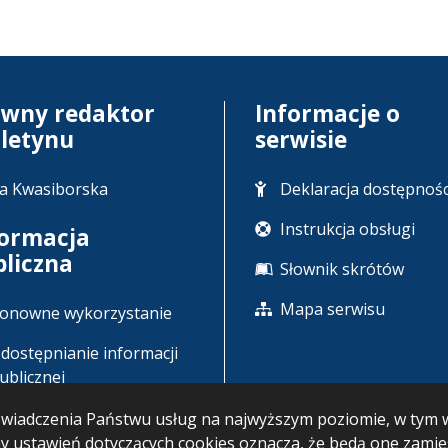
ówny redaktor
Informacje o
uletynu
serwisie
a Kwasiborska
Deklaracja dostępnośc
Instrukcja obsługi
formacja
bliczna
Słownik skrótów
Mapa serwisu
onowne wykorzystanie
dostępnianie informacji
ublicznej
u świadczenia Państwu usług na najwyższym poziomie, w ty
any ustawień dotyczących cookies oznacza, że będą one zam