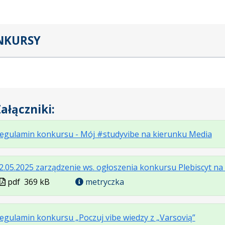
NKURSY
ałączniki:
.
.
.
egulamin konkursu - Mój #studyvibe na kierunku Media
Plik
Roz
Otw
w
plik
się
2.05.2025 zarządzenie ws. ogłoszenia konkursu Plebiscyt n
for
352
w
Plik
pdf
369 kB
metryczka
pdf
kB
now
w
kar
formacie
.
.
.
egulamin konkursu „Poczuj vibe wiedzy z „Varsovią”