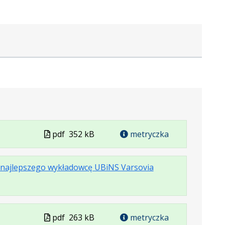
Plik
pdf
352 kB
metryczka
miar
iera
w
u:
formacie
.
.
.
a najlepszego wykładowcę UBiNS Varsovia
macie:
Plik
Rozmiar
Otwiera
ej
w
pliku:
się
cie.
formacie:
369
w
pdf
kB
nowej
Plik
pdf
263 kB
metryczka