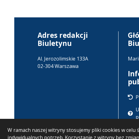
Adres redakcji
Gł
Biuletynu
Bi
Al. Jerozolimskie 133A
Mari
02-304 Warszawa
In
pu
P
U
p
W ramach naszej witryny stosujemy pliki cookies w cel
indywidualnych potrzeb. Korzystanie z witryny bez zmi