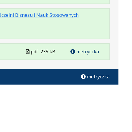
karcie.
r
w
formacie
Uczelni Biznesu i Nauk Stosowanych
e:
Plik
pdf
235 kB
metryczka
miar
iera
w
u:
formacie
macie:
metryczka
ej
cie.