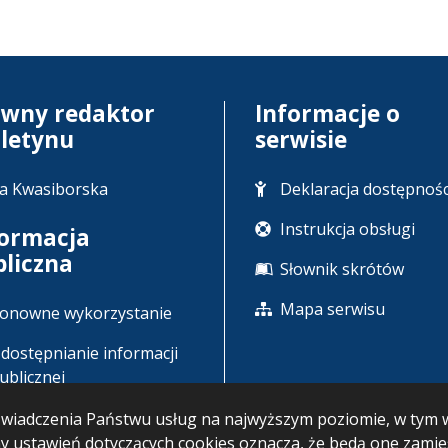
ówny redaktor
Informacje o
uletynu
serwisie
a Kwasiborska
Deklaracja dostępnośc
Instrukcja obsługi
formacja
bliczna
Słownik skrótów
Mapa serwisu
onowne wykorzystanie
dostępnianie informacji
ublicznej
u świadczenia Państwu usług na najwyższym poziomie, w ty
any ustawień dotyczących cookies oznacza, że będą one zam