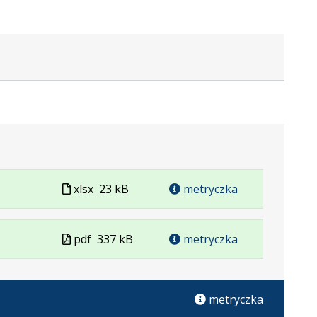
Plik
xlsx
23 kB
metryczka
w
formacie
Plik
pdf
337 kB
metryczka
w
formacie
metryczka