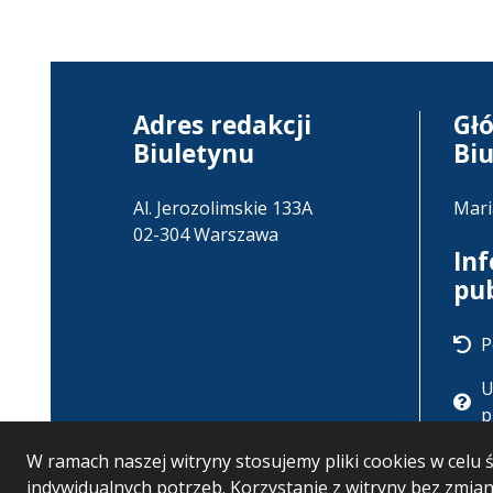
Adres redakcji
Gł
Biuletynu
Bi
Al. Jerozolimskie 133A
Mari
02-304 Warszawa
In
pu
P
U
p
W ramach naszej witryny stosujemy pliki cookies w cel
indywidualnych potrzeb. Korzystanie z witryny bez zmi