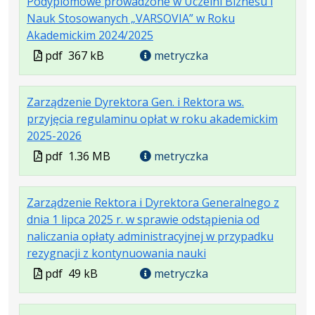
Podyplomowe prowadzone w Uczelni Biznesu i
Nauk Stosowanych „VARSOVIA” w Roku
.
.
.
Akademickim 2024/2025
Plik
Rozmiar
Otwiera
Plik
pdf
367 kB
metryczka
w
pliku:
się
w
formacie:
367
w
formacie
Zarządzenie Dyrektora Gen. i Rektora ws.
pdf
kB
nowej
przyjęcia regulaminu opłat w roku akademickim
karcie.
.
.
.
2025-2026
Plik
Rozmiar
Otwiera
Plik
pdf
1.36 MB
metryczka
w
pliku:
się
w
formacie:
1.36
w
formacie
Zarządzenie Rektora i Dyrektora Generalnego z
pdf
MB
nowej
dnia 1 lipca 2025 r. w sprawie odstąpienia od
karcie.
naliczania opłaty administracyjnej w przypadku
.
.
.
rezygnacji z kontynuowania nauki
Plik
Rozmiar
Otwiera
Plik
pdf
49 kB
metryczka
w
pliku:
się
w
formacie:
49
w
formacie