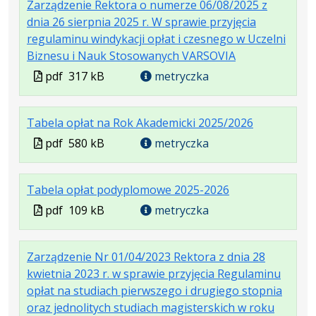
Zarządzenie Rektora o numerze 06/08/2025 z
pdf
kB
nowej
dnia 26 sierpnia 2025 r. W sprawie przyjęcia
karcie.
regulaminu windykacji opłat i czesnego w Uczelni
.
.
.
Biznesu i Nauk Stosowanych VARSOVIA
Plik
Rozmiar
Otwiera
Plik
pdf
317 kB
metryczka
w
pliku:
się
w
formacie:
317
w
formacie
.
.
.
Tabela opłat na Rok Akademicki 2025/2026
pdf
kB
nowej
Plik
Rozmiar
Otwiera
karcie.
Plik
pdf
580 kB
metryczka
w
pliku:
się
w
formacie:
580
w
formacie
.
.
.
Tabela opłat podyplomowe 2025-2026
pdf
kB
nowej
Plik
Rozmiar
Otwiera
karcie.
Plik
pdf
109 kB
metryczka
w
pliku:
się
w
formacie:
109
w
formacie
Zarządzenie Nr 01/04/2023 Rektora z dnia 28
pdf
kB
nowej
kwietnia 2023 r. w sprawie przyjęcia Regulaminu
karcie.
opłat na studiach pierwszego i drugiego stopnia
oraz jednolitych studiach magisterskich w roku