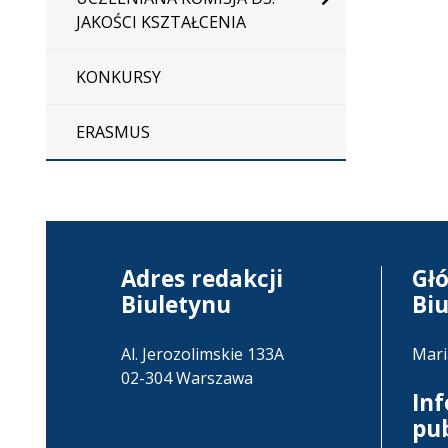
JAKOŚCI KSZTAŁCENIA
KONKURSY
ERASMUS
Adres redakcji
Gł
Biuletynu
Bi
Al. Jerozolimskie 133A
Mari
02-304 Warszawa
In
pu