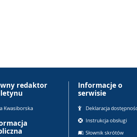
ówny redaktor
Informacje o
uletynu
serwisie
a Kwasiborska
Deklaracja dostępnośc
Instrukcja obsługi
formacja
bliczna
Słownik skrótów