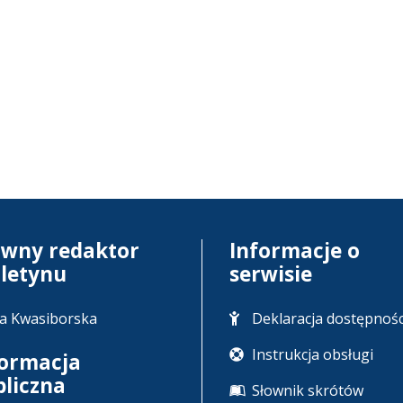
ówny redaktor
Informacje o
uletynu
serwisie
a Kwasiborska
Deklaracja dostępnośc
Instrukcja obsługi
formacja
bliczna
Słownik skrótów