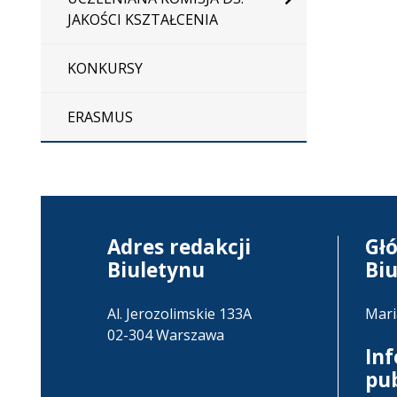
JAKOŚCI KSZTAŁCENIA
KONKURSY
ERASMUS
Adres redakcji
Gł
Biuletynu
Bi
Al. Jerozolimskie 133A
Mari
02-304 Warszawa
In
pu