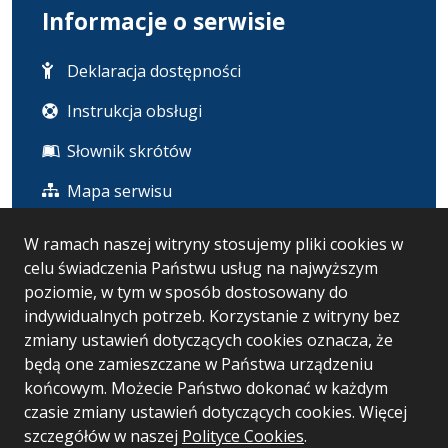
Informacje o serwisie
Deklaracja dostępności
Instrukcja obsługi
Słownik skrótów
Mapa serwisu
W ramach naszej witryny stosujemy pliki cookies w
Statystyka i dane osobowe
celu świadczenia Państwu usług na najwyższym
poziomie, w tym w sposób dostosowany do
Statystyki oglądalności
indywidualnych potrzeb. Korzystanie z witryny bez
zmiany ustawień dotyczących cookies oznacza, że
Ostatnio dodane
będą one zamieszczane w Państwa urządzeniu
końcowym. Możecie Państwo dokonać w każdym
czasie zmiany ustawień dotyczących cookies. Więcej
Wersja systemu: 5.7.0 [126]
szczegółów w naszej
Polityce Cookies
.