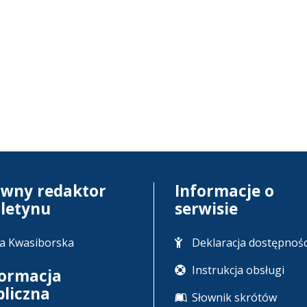
ówny redaktor
Informacje o
uletynu
serwisie
a Kwasiborska
Deklaracja dostępnośc
Instrukcja obsługi
formacja
bliczna
Słownik skrótów