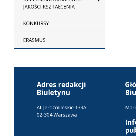
JAKOŚCI KSZTAŁCENIA
KONKURSY
ERASMUS
Adres redakcji
Gł
Biuletynu
Bi
Al. Jerozolimskie 133A
Mari
02-304 Warszawa
In
pu