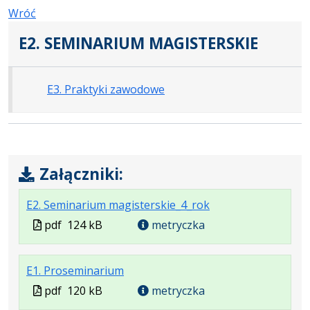
Wróć
E2. SEMINARIUM MAGISTERSKIE
E3. Praktyki zawodowe
Załączniki:
.
.
.
E2. Seminarium magisterskie_4_rok
Plik
Rozmiar
Otwiera
Plik
pdf
124 kB
metryczka
w
pliku:
się
w
formacie:
124
w
formacie
.
.
.
E1. Proseminarium
pdf
kB
nowej
Plik
Rozmiar
Otwiera
karcie.
Plik
pdf
120 kB
metryczka
w
pliku:
się
w