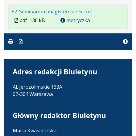
formacie:
120
w
formacie
.
.
.
E2. Seminarium magisterskie_5_rok
pdf
kB
nowej
Plik
Rozmiar
Otwiera
karcie.
Plik
pdf
130 kB
metryczka
w
pliku:
się
w
formacie:
130
w
formacie
pdf
kB
nowej
karcie.
Adres redakcji Biuletynu
Al. Jerozolimskie 133A
02-304 Warszawa
Główny redaktor Biuletynu
Maria Kwasiborska