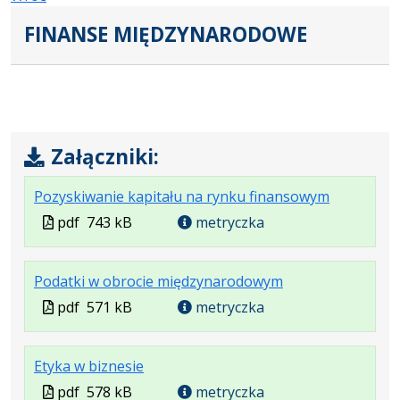
FINANSE MIĘDZYNARODOWE
Załączniki:
.
.
.
Pozyskiwanie kapitału na rynku finansowym
Plik
Rozmiar
Otwiera
Plik
pdf
743 kB
metryczka
w
pliku:
się
w
formacie:
743
w
formacie
.
.
.
Podatki w obrocie międzynarodowym
pdf
kB
nowej
Plik
Rozmiar
Otwiera
karcie.
Plik
pdf
571 kB
metryczka
w
pliku:
się
w
formacie:
571
w
formacie
.
.
.
Etyka w biznesie
pdf
kB
nowej
Plik
Rozmiar
Otwiera
karcie.
Plik
pdf
578 kB
metryczka