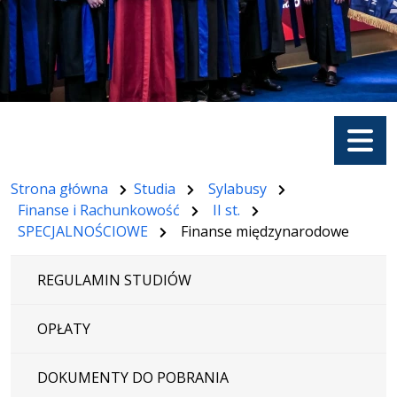
Menu
Strona główna
Studia
Sylabusy
Finanse i Rachunkowość
II st.
SPECJALNOŚCIOWE
Finanse międzynarodowe
REGULAMIN STUDIÓW
OPŁATY
DOKUMENTY DO POBRANIA