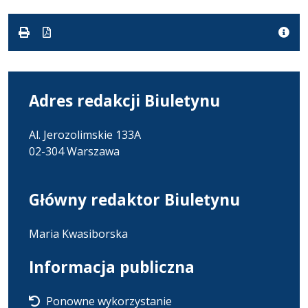
pdf
kB
nowej
karcie.
Adres redakcji Biuletynu
Al. Jerozolimskie 133A
02-304 Warszawa
Główny redaktor Biuletynu
Maria Kwasiborska
Informacja publiczna
Ponowne wykorzystanie