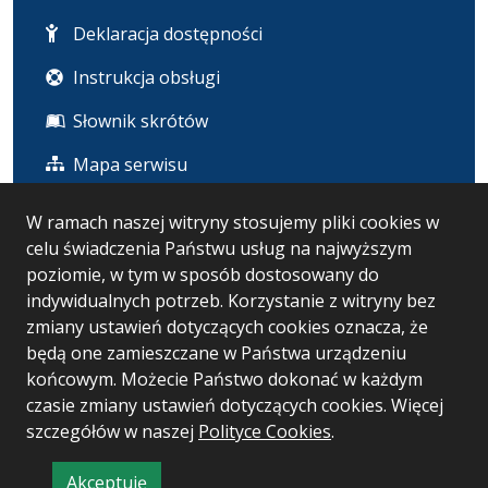
Deklaracja dostępności
Instrukcja obsługi
Słownik skrótów
Mapa serwisu
W ramach naszej witryny stosujemy pliki cookies w
Statystyka i dane osobowe
celu świadczenia Państwu usług na najwyższym
poziomie, w tym w sposób dostosowany do
Statystyki oglądalności
indywidualnych potrzeb. Korzystanie z witryny bez
zmiany ustawień dotyczących cookies oznacza, że
Ostatnio dodane
będą one zamieszczane w Państwa urządzeniu
końcowym. Możecie Państwo dokonać w każdym
czasie zmiany ustawień dotyczących cookies. Więcej
Wersja systemu: 5.7.0 [126]
szczegółów w naszej
Polityce Cookies
.
Ostatnia aktualizacja BIP: 16.07.2026 15:10
Akceptuję