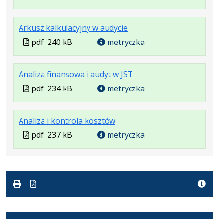
w
pliku:
się
w
formacie:
235
w
formacie
.
.
.
Arkusz kalkulacyjny w audycie
pdf
kB
nowej
Plik
Rozmiar
Otwiera
karcie.
Plik
pdf
240 kB
metryczka
w
pliku:
się
w
formacie:
240
w
formacie
.
.
.
Analiza finansowa i audyt w JST
pdf
kB
nowej
Plik
Rozmiar
Otwiera
karcie.
Plik
pdf
234 kB
metryczka
w
pliku:
się
w
formacie:
234
w
formacie
.
.
.
Analiza i kontrola kosztów
pdf
kB
nowej
Plik
Rozmiar
Otwiera
karcie.
Plik
pdf
237 kB
metryczka
w
pliku:
się
w
formacie:
237
w
formacie
pdf
kB
nowej
karcie.