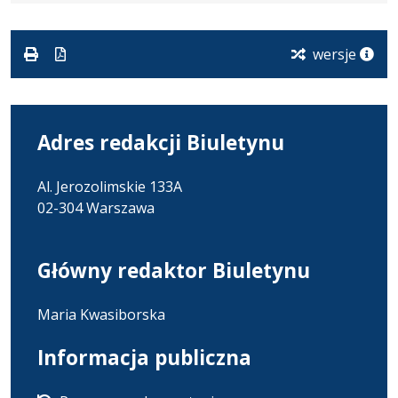
formacie:
186
w
formacie
pdf
kB
nowej
karcie.
wersje
Adres redakcji Biuletynu
Al. Jerozolimskie 133A
02-304 Warszawa
Główny redaktor Biuletynu
Maria Kwasiborska
Informacja publiczna