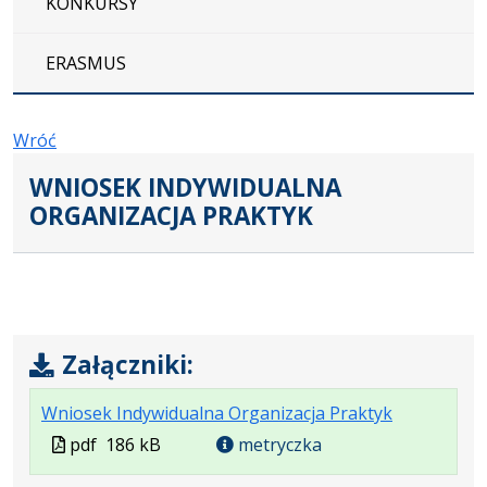
KONKURSY
ERASMUS
Wróć
WNIOSEK INDYWIDUALNA
ORGANIZACJA PRAKTYK
Załączniki:
.
.
.
Wniosek Indywidualna Organizacja Praktyk
Plik
Rozmiar
Otwiera
Plik
pdf
186 kB
metryczka
w
pliku:
się
w