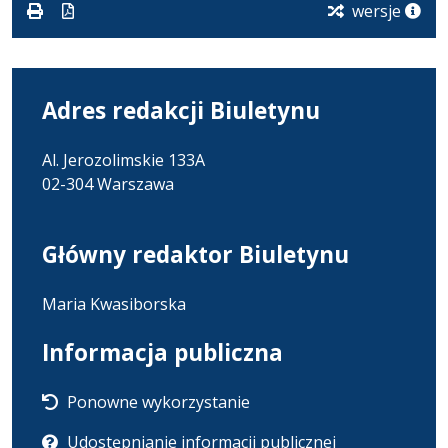
karcie.
wersje
Adres redakcji Biuletynu
Al. Jerozolimskie 133A
02-304 Warszawa
Główny redaktor Biuletynu
Maria Kwasiborska
Informacja publiczna
Ponowne wykorzystanie
Udostępnianie informacji publicznej