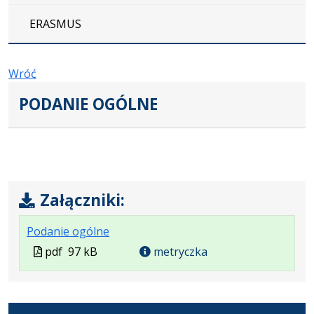
ERASMUS
Wróć
PODANIE OGÓLNE
Załączniki:
.
.
.
Podanie ogólne
Plik
Rozmiar
Otwiera
Plik
pdf
97 kB
metryczka
w
pliku:
się
w
formacie:
97
w
formacie
pdf
kB
nowej