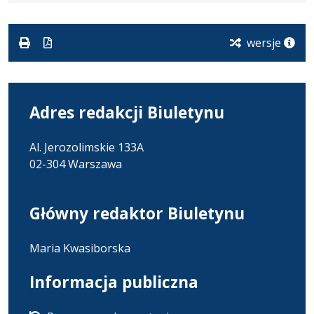
formacie:
168
w
formacie
pdf
kB
nowej
karcie.
wersje
Adres redakcji Biuletynu
Al. Jerozolimskie 133A
02-304 Warszawa
Główny redaktor Biuletynu
Maria Kwasiborska
Informacja publiczna