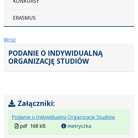
KONKURSY
ERASMUS
Wróć
PODANIE O INDYWIDUALNĄ
ORGANIZACJĘ STUDIÓW
Załączniki:
.
.
.
Podanie o Indywidualną Organizację Studiów
Plik
Rozmiar
Otwiera
Plik
pdf
168 kB
metryczka
w
pliku:
się
w