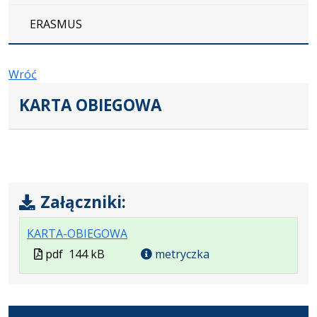
ERASMUS
Wróć
KARTA OBIEGOWA
Załączniki:
.
.
.
KARTA-OBIEGOWA
Plik
Rozmiar
Otwiera
Plik
pdf
144 kB
metryczka
w
pliku:
się
w
formacie:
144
w
formacie
pdf
kB
nowej