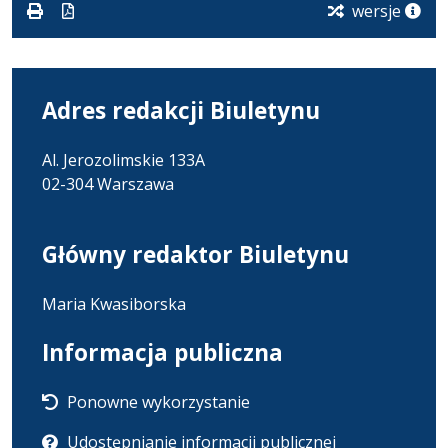
karcie.
wersje
Adres redakcji Biuletynu
Al. Jerozolimskie 133A
02-304 Warszawa
Główny redaktor Biuletynu
Maria Kwasiborska
Informacja publiczna
Ponowne wykorzystanie
Udostępnianie informacji publicznej