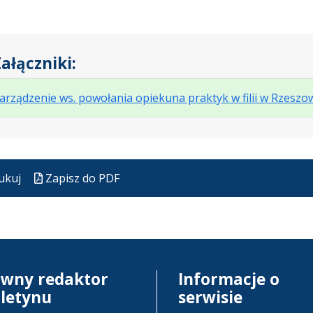
ałączniki:
arządzenie ws. powołania opiekuna praktyk w filii w Rzeszo
ukuj
Zapisz do PDF
ówny redaktor
Informacje o
uletynu
serwisie