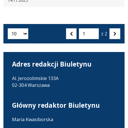
14.11.2025
z 2
Liczba artykułów na stronie:
Przejdź
Poprzednia
Nastę
do
strona
strona
strony
numer
Adres redakcji Biuletynu
Al. Jerozolimskie 133A
02-304 Warszawa
Główny redaktor Biuletynu
Maria Kwasiborska