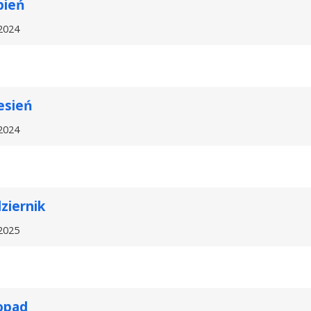
pień
2024
esień
2024
ziernik
2025
opad