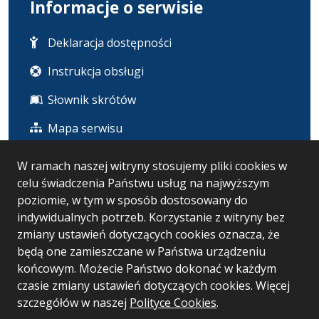
Informacje o serwisie
Deklaracja dostępności
Instrukcja obsługi
Słownik skrótów
Mapa serwisu
W ramach naszej witryny stosujemy pliki cookies w
Statystyka i dane osobowe
celu świadczenia Państwu usług na najwyższym
poziomie, w tym w sposób dostosowany do
Statystyki oglądalności
indywidualnych potrzeb. Korzystanie z witryny bez
zmiany ustawień dotyczących cookies oznacza, że
Ostatnio dodane
będą one zamieszczane w Państwa urządzeniu
końcowym. Możecie Państwo dokonać w każdym
czasie zmiany ustawień dotyczących cookies. Więcej
Wersja systemu: 5.7.0 [126]
szczegółów w naszej
Polityce Cookies
.